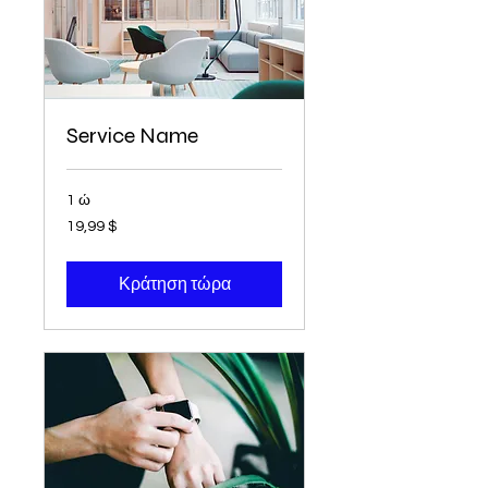
Service Name
1 ώ
19,99
19,99 $
δολάρια
ΗΠΑ
Κράτηση τώρα