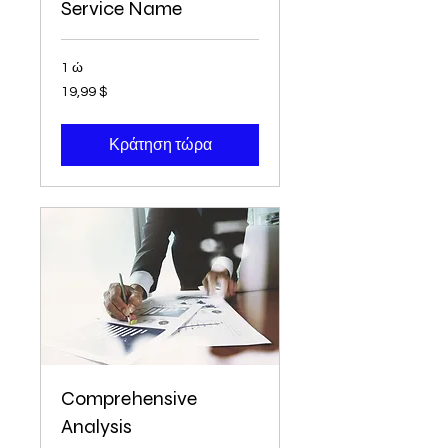
Service Name
1 ώ
19,99
19,99 $
δολάρια
ΗΠΑ
Κράτηση τώρα
Comprehensive
Analysis